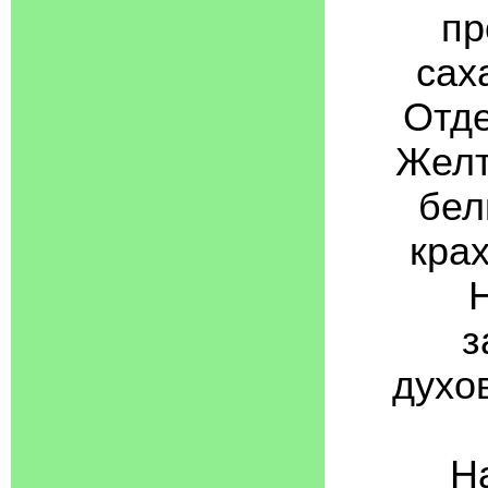
пр
сах
Отде
Желт
бел
кра
з
духов
Н