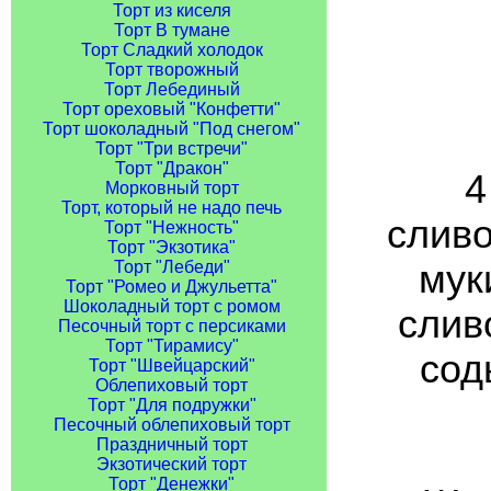
Торт из киселя
Торт В тумане
Торт Сладкий холодок
Торт творожный
Торт Лебединый
Торт ореховый "Конфетти"
Торт шоколадный "Под снегом"
Торт "Три встречи"
Торт "Дракон"
4
Морковный торт
Торт, который не надо печь
сливо
Торт "Нежность"
Торт "Экзотика"
муки
Торт "Лебеди"
Торт "Ромео и Джульетта"
Шоколадный торт с ромом
сливо
Песочный торт с персиками
Торт "Тирамису"
соды
Торт "Швейцарский"
Облепиховый торт
Торт "Для подружки"
Песочный облепиховый торт
Праздничный торт
Экзотический торт
Торт "Денежки"