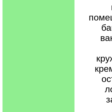
помеш
ба
ва
кру
кре
ос
л
з