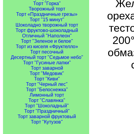
Жел
Торт "Горка"
Творожный торт
орех
Торт «Праздничные грезы»
Торт "15 минут"
тест
Шоколадно творожный торт
Торт фруктово-шоколадный
Отличный "Наполеон"
200
Торт "Зеленое и белое"
Торт из киселя «Фруктелло»
обмаз
Торт песочный
Десертный торт "Седьмое небо"
Торт "Гусиные лапки"
Торт заварной
Торт "Медовик"
Торт "Киви"
Торт "Черный лес"
Торт "Белоснежка"
Лимонный торт
Торт "Славянка"
Торт "Шоколадный"
Торт "Праздничный"
Торт заварной фруктовый
Торт "Кутузов"