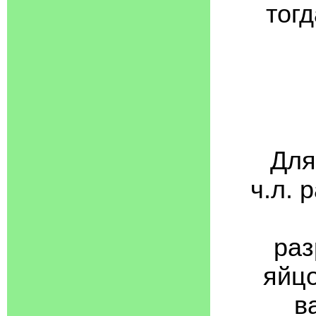
тог
Для
ч.л. 
раз
яйцо
в