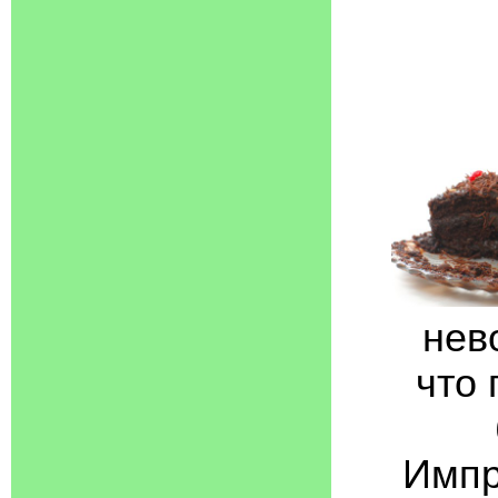
нев
что 
Импр