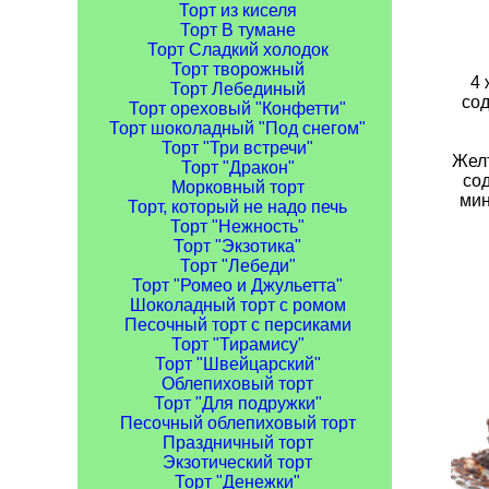
Торт из киселя
Торт В тумане
Торт Сладкий холодок
Торт творожный
4 
Торт Лебединый
сод
Торт ореховый "Конфетти"
Торт шоколадный "Под снегом"
Торт "Три встречи"
Желт
Торт "Дракон"
сод
Морковный торт
мин
Торт, который не надо печь
Торт "Нежность"
Торт "Экзотика"
Торт "Лебеди"
Торт "Ромео и Джульетта"
Шоколадный торт с ромом
Песочный торт с персиками
Торт "Тирамису"
Торт "Швейцарский"
Облепиховый торт
Торт "Для подружки"
Песочный облепиховый торт
Праздничный торт
Экзотический торт
Торт "Денежки"