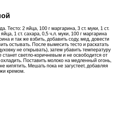
ной
да. Тесто: 2 яйца, 100 г маргарина, 3 ст. муки, 1 ст.
яйца, 1 ст. сахара, 0,5 ч.л. муки, 100 г маргарина
ина и так же взбить, добавить соду, мед, довести
вить остывать. После вымесить тесто и раскатать
духовку не открывать), затем убавить температуру
не станет светло-коричневым и не освободится от
и охладить. Поставить молоко на медленный огонь,
не кипятить. Мешать пока не загустеет, добавляя
ржи кремом.