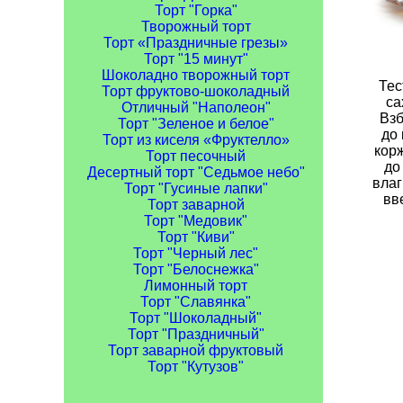
Торт "Горка"
Творожный торт
Торт «Праздничные грезы»
Торт "15 минут"
Шоколадно творожный торт
Тес
Торт фруктово-шоколадный
са
Отличный "Наполеон"
Взб
Торт "Зеленое и белое"
до 
Торт из киселя «Фруктелло»
корж
Торт песочный
до
Десертный торт "Седьмое небо"
влаг
Торт "Гусиные лапки"
вв
Торт заварной
Торт "Медовик"
Торт "Киви"
Торт "Черный лес"
Торт "Белоснежка"
Лимонный торт
Торт "Славянка"
Торт "Шоколадный"
Торт "Праздничный"
Торт заварной фруктовый
Торт "Кутузов"