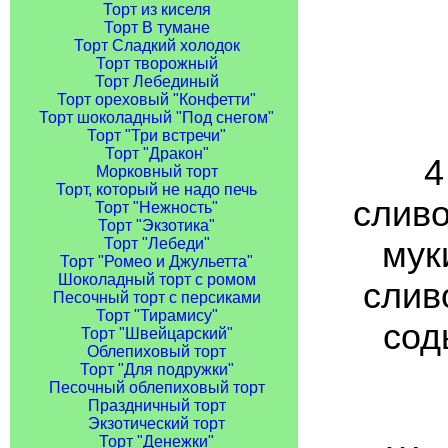
Торт из киселя
Торт В тумане
Торт Сладкий холодок
Торт творожный
Торт Лебединый
Торт ореховый "Конфетти"
Торт шоколадный "Под снегом"
Торт "Три встречи"
Торт "Дракон"
4
Морковный торт
Торт, который не надо печь
сливо
Торт "Нежность"
Торт "Экзотика"
муки
Торт "Лебеди"
Торт "Ромео и Джульетта"
Шоколадный торт с ромом
сливо
Песочный торт с персиками
Торт "Тирамису"
соды
Торт "Швейцарский"
Облепиховый торт
Торт "Для подружки"
Песочный облепиховый торт
Праздничный торт
Экзотический торт
Торт "Денежки"