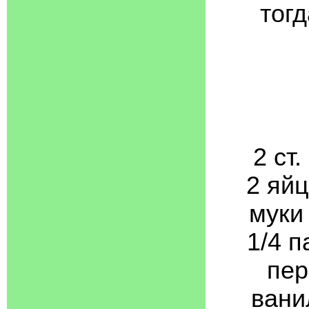
тог
2 ст.
2 яйц
муки 
1/4 п
пер
вани