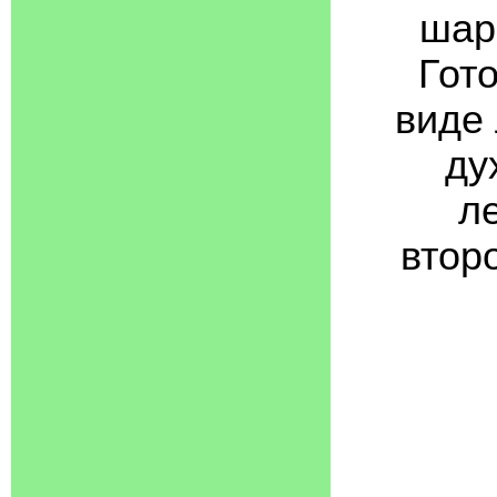
шар
Гото
виде 
ду
л
втор