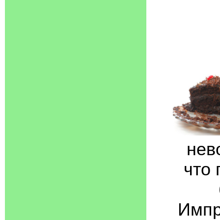
нев
что 
Импр