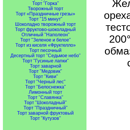
Жел
Торт "Горка"
Творожный торт
орех
Торт «Праздничные грезы»
Торт "15 минут"
тест
Шоколадно творожный торт
Торт фруктово-шоколадный
Отличный "Наполеон"
200
Торт "Зеленое и белое"
Торт из киселя «Фруктелло»
обмаз
Торт песочный
Десертный торт "Седьмое небо"
Торт "Гусиные лапки"
Торт заварной
Торт "Медовик"
Торт "Киви"
Торт "Черный лес"
Торт "Белоснежка"
Лимонный торт
Торт "Славянка"
Торт "Шоколадный"
Торт "Праздничный"
Торт заварной фруктовый
Торт "Кутузов"