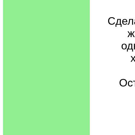
Сдел
ж
од
Ос