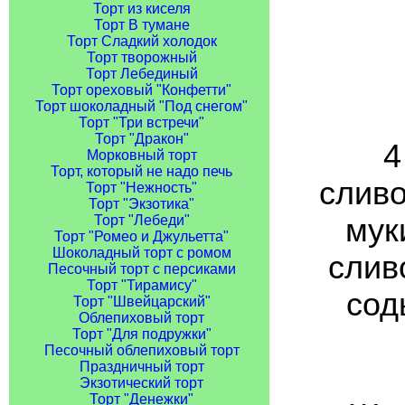
Торт из киселя
Торт В тумане
Торт Сладкий холодок
Торт творожный
Торт Лебединый
Торт ореховый "Конфетти"
Торт шоколадный "Под снегом"
Торт "Три встречи"
Торт "Дракон"
4
Морковный торт
Торт, который не надо печь
сливо
Торт "Нежность"
Торт "Экзотика"
муки
Торт "Лебеди"
Торт "Ромео и Джульетта"
Шоколадный торт с ромом
сливо
Песочный торт с персиками
Торт "Тирамису"
соды
Торт "Швейцарский"
Облепиховый торт
Торт "Для подружки"
Песочный облепиховый торт
Праздничный торт
Экзотический торт
Торт "Денежки"