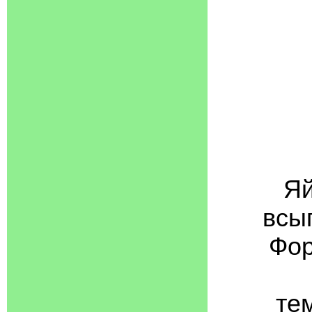
Яй
всы
Фор
те