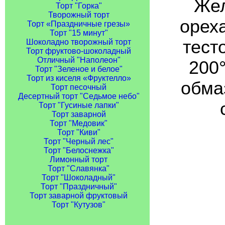
Жел
Торт "Горка"
Творожный торт
орех
Торт «Праздничные грезы»
Торт "15 минут"
тест
Шоколадно творожный торт
Торт фруктово-шоколадный
Отличный "Наполеон"
200
Торт "Зеленое и белое"
Торт из киселя «Фруктелло»
обмаз
Торт песочный
Десертный торт "Седьмое небо"
Торт "Гусиные лапки"
Торт заварной
Торт "Медовик"
Торт "Киви"
Торт "Черный лес"
Торт "Белоснежка"
Лимонный торт
Торт "Славянка"
Торт "Шоколадный"
Торт "Праздничный"
Торт заварной фруктовый
Торт "Кутузов"