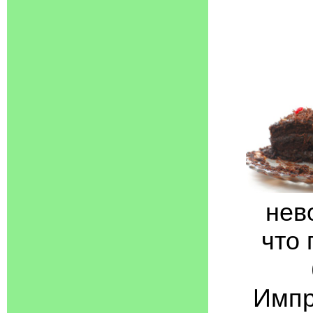
нев
что 
Импр