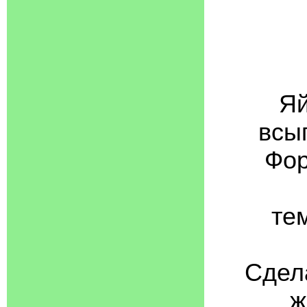
Яй
всы
Фор
те
Сдел
ж