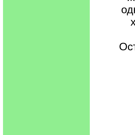
од
Ос