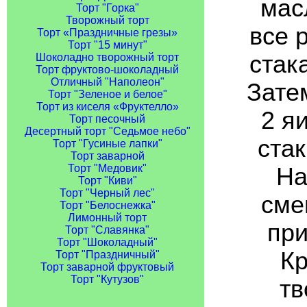
мас
Торт "Горка"
Творожный торт
все 
Торт «Праздничные грезы»
Торт "15 минут"
стак
Шоколадно творожный торт
Торт фруктово-шоколадный
Отличный "Наполеон"
Затем
Торт "Зеленое и белое"
Торт из киселя «Фруктелло»
2 я
Торт песочный
Десертный торт "Седьмое небо"
стак
Торт "Гусиные лапки"
Торт заварной
Торт "Медовик"
На
Торт "Киви"
Торт "Черный лес"
сме
Торт "Белоснежка"
Лимонный торт
при
Торт "Славянка"
Торт "Шоколадный"
Кр
Торт "Праздничный"
Торт заварной фруктовый
Торт "Кутузов"
тв