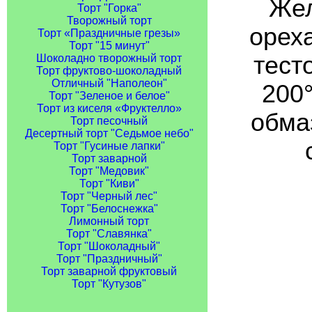
Жел
Торт "Горка"
Творожный торт
орех
Торт «Праздничные грезы»
Торт "15 минут"
тест
Шоколадно творожный торт
Торт фруктово-шоколадный
Отличный "Наполеон"
200
Торт "Зеленое и белое"
Торт из киселя «Фруктелло»
обмаз
Торт песочный
Десертный торт "Седьмое небо"
Торт "Гусиные лапки"
Торт заварной
Торт "Медовик"
Торт "Киви"
Торт "Черный лес"
Торт "Белоснежка"
Лимонный торт
Торт "Славянка"
Торт "Шоколадный"
Торт "Праздничный"
Торт заварной фруктовый
Торт "Кутузов"