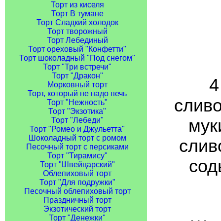
Торт из киселя
Торт В тумане
Торт Сладкий холодок
Торт творожный
Торт Лебединый
Торт ореховый "Конфетти"
Торт шоколадный "Под снегом"
Торт "Три встречи"
Торт "Дракон"
4
Морковный торт
Торт, который не надо печь
сливо
Торт "Нежность"
Торт "Экзотика"
муки
Торт "Лебеди"
Торт "Ромео и Джульетта"
Шоколадный торт с ромом
сливо
Песочный торт с персиками
Торт "Тирамису"
соды
Торт "Швейцарский"
Облепиховый торт
Торт "Для подружки"
Песочный облепиховый торт
Праздничный торт
Экзотический торт
Торт "Денежки"