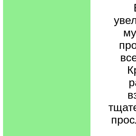
увел
му
про
вс
К
р
в
тщате
прос