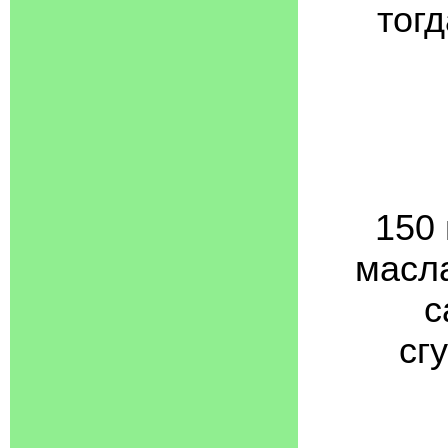
тог
150 
масла
с
сг