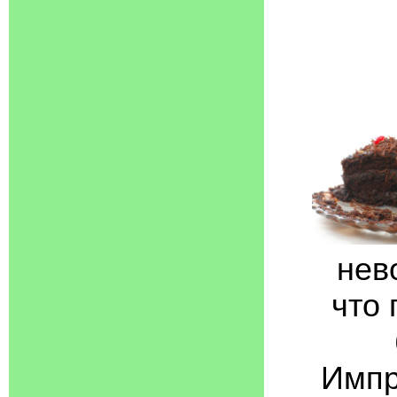
нев
что 
Импр