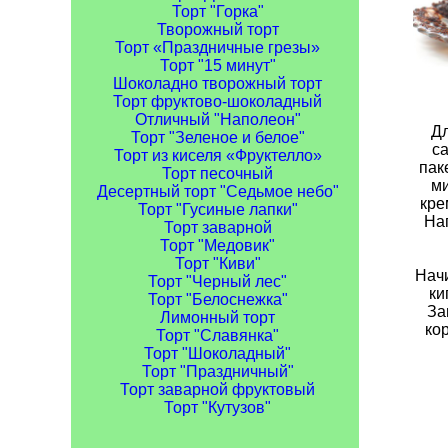
Торт "Горка"
Творожный торт
Торт «Праздничные грезы»
Торт "15 минут"
Шоколадно творожный торт
Торт фруктово-шоколадный
Отличный "Наполеон"
Дл
Торт "Зеленое и белое"
са
Торт из киселя «Фруктелло»
пак
Торт песочный
ми
Десертный торт "Седьмое небо"
кре
Торт "Гусиные лапки"
Наг
Торт заварной
Торт "Медовик"
Торт "Киви"
Начи
Торт "Черный лес"
ки
Торт "Белоснежка"
За
Лимонный торт
ко
Торт "Славянка"
Торт "Шоколадный"
Торт "Праздничный"
Торт заварной фруктовый
Торт "Кутузов"