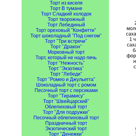
Торт из киселя
Торт В тумане
Торт Сладкий холодок
Торт творожный
Торт Лебединый
моло
Торт ореховый "Конфетти"
саха
Торт шоколадный "Под снегом"
1 ч
Торт "Три встречи"
сах
Торт "Дракон"
б
Морковный торт
фор
Торт, который не надо печь
н
Торт "Нежность"
с
Торт "Экзотика"
Торт "Лебеди"
Торт "Ромео и Джульетта"
Шоколадный торт с ромом
Песочный торт с персиками
Торт "Тирамису"
Торт "Швейцарский"
Облепиховый торт
Торт "Для подружки"
Песочный облепиховый торт
Праздничный торт
Экзотический торт
Торт "Денежки"