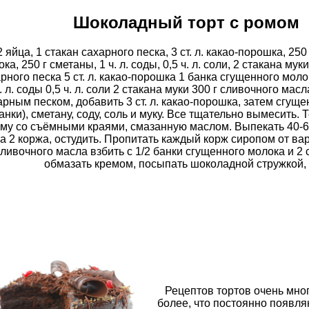
Шоколадный торт с ромом
2 яйца, 1 стакан сахарного песка, 3 ст. л. какао-порошка, 250
ка, 250 г сметаны, 1 ч. л. соды, 0,5 ч. л. соли, 2 стакана мук
рного песка 5 ст. л. какао-порошка 1 банка сгущенного моло
. л. соды 0,5 ч. л. соли 2 стакана муки 300 г сливочного мас
арным песком, добавить 3 ст. л. какао-порошка, затем сгуще
анки), сметану, соду, соль и муку. Все тщательно вымесить. 
му со съёмными краями, смазанную маслом. Выпекать 40-60
а 2 коржа, остудить. Пропитать каждый корж сиропом от ва
ливочного масла взбить с 1/2 банки сгущенного молока и 2 с
обмазать кремом, посыпать шоколадной стружкой, 
Рецептов тортов очень мног
более, что постоянно появля