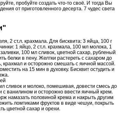
йте, пробуйте создать что-то своё. И тогда Вы
дения от приготовленного десерта.
7 чудес света
и"
еля, 2 ст.л. крахмала. Для бисквита: 3 яйца, 100 г
чинки: 1 яйцо, 2 ст.л. крахмала, 100 мл молока, 1
 заливки, 100 мл сливок, цветной сахар, рубленый
ть белки в пену. Желтки растереть с сахаром до
ь, крахмал и осторожно смешать с яичной массой.
местить на 15 мин в духовку. Бисквит остудить и
ржа.
лей
мл сливок и молоко, помешивая, довести смесь до
и с ванилином и осторожно ввести яичный крем.
орж намазать половиной крема и накрыть другим
ожить ломтиками фруктов в виде чешуи, покрыть
ть цветной сахар и орехи.