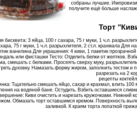
собраны лучшие. Импровизиру
получите ещё больше наслаж
Торт "Кив
я бисквита: 3 яйца, 100 г сахара, 75 г муки, 1 ч.л. разрыхлит
хара, 75 г муки, 1 ч.л. разрыхлителя, 2 ст.л. крахмала Для на
етик ванилина Для украшения: 4 киви, 1 пакетик прозрачной
ндаль или фисташки Тесто: Отделить белки от желтков. Взби
ма, смешать с белками. Просеять сверху муку, разрыхлител
реть духовку. Намазать форму жиром, заполнить тестом и по
разрезать на 2 ко
рецепты коктей
нка: Тщательно смешать яйцо, сахар и крахмал, влить 100 
пения на водяной бане. Остудить. Взбить оставшиеся сливк
вершение: Киви очистить и нарезать кружочками. Нижний к
ржом. Обмазать торт оставшимся кремом. Поверхность выл
заливкой. К краям торта лопаткой прижа