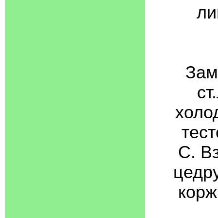
ли
Зам
ст
холо
тест
С. В
цедру
корж