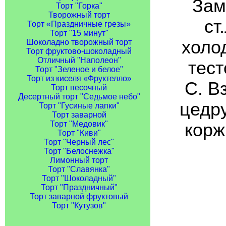
Зам
Торт "Горка"
Творожный торт
ст
Торт «Праздничные грезы»
Торт "15 минут"
холо
Шоколадно творожный торт
Торт фруктово-шоколадный
Отличный "Наполеон"
тест
Торт "Зеленое и белое"
Торт из киселя «Фруктелло»
С. В
Торт песочный
Десертный торт "Седьмое небо"
цедру
Торт "Гусиные лапки"
Торт заварной
Торт "Медовик"
корж
Торт "Киви"
Торт "Черный лес"
Торт "Белоснежка"
Лимонный торт
Торт "Славянка"
Торт "Шоколадный"
Торт "Праздничный"
Торт заварной фруктовый
Торт "Кутузов"