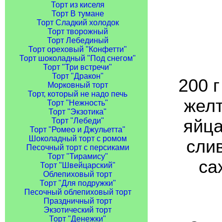
Торт из киселя
Торт В тумане
Торт Сладкий холодок
Торт творожный
Торт Лебединый
Торт ореховый "Конфетти"
Торт шоколадный "Под снегом"
Торт "Три встречи"
Торт "Дракон"
200 г
Морковный торт
Торт, который не надо печь
желт
Торт "Нежность"
Торт "Экзотика"
яйца
Торт "Лебеди"
Торт "Ромео и Джульетта"
Шоколадный торт с ромом
сли
Песочный торт с персиками
Торт "Тирамису"
са
Торт "Швейцарский"
Облепиховый торт
Торт "Для подружки"
Песочный облепиховый торт
Праздничный торт
Экзотический торт
Торт "Денежки"