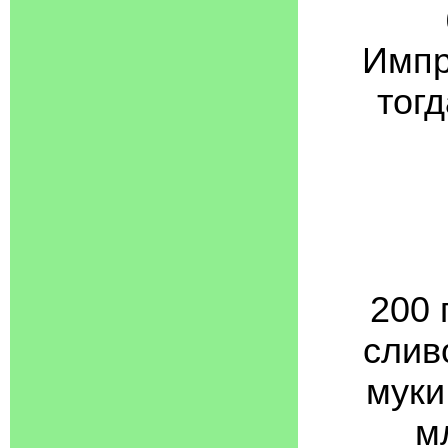
Импр
тог
200 
слив
муки
м