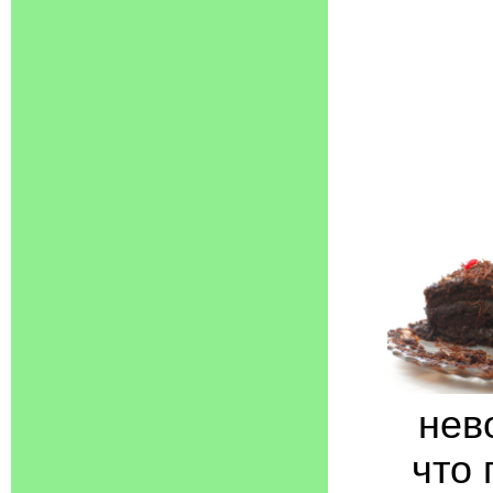
нев
что 