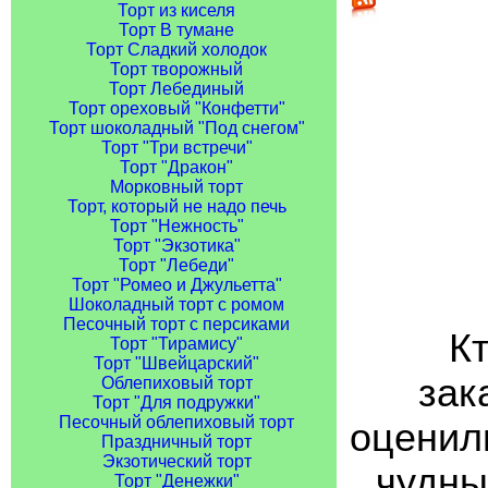
Торт из киселя
Торт В тумане
Торт Сладкий холодок
Торт творожный
Торт Лебединый
Торт ореховый "Конфетти"
Торт шоколадный "Под снегом"
Торт "Три встречи"
Торт "Дракон"
Морковный торт
Торт, который не надо печь
Торт "Нежность"
Торт "Экзотика"
Торт "Лебеди"
Торт "Ромео и Джульетта"
Шоколадный торт с ромом
Песочный торт с персиками
Кт
Торт "Тирамису"
Торт "Швейцарский"
зак
Облепиховый торт
Торт "Для подружки"
Песочный облепиховый торт
оценили
Праздничный торт
Экзотический торт
чудны
Торт "Денежки"