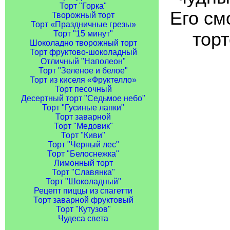
Торт "Горка"
Его см
Творожный торт
Торт «Праздничные грезы»
торт
Торт "15 минут"
Шоколадно творожный торт
Торт фруктово-шоколадный
Отличный "Наполеон"
Торт "Зеленое и белое"
Торт из киселя «Фруктелло»
Торт песочный
Десертный торт "Седьмое небо"
Торт "Гусиные лапки"
Торт заварной
Торт "Медовик"
Торт "Киви"
Торт "Черный лес"
Торт "Белоснежка"
Лимонный торт
Торт "Славянка"
Торт "Шоколадный"
Рецепт пиццы из спагетти
Торт заварной фруктовый
Торт "Кутузов"
Чудеса света