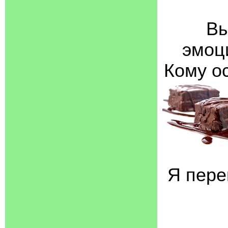
Вы
эмоц
Кому о
Я пере