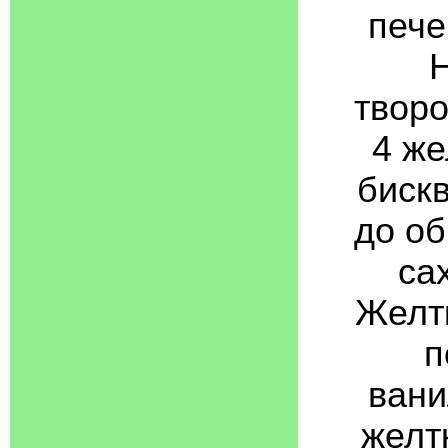
пече
Н
творо
4 же
бискв
до об
са
Желтк
п
вани
желт