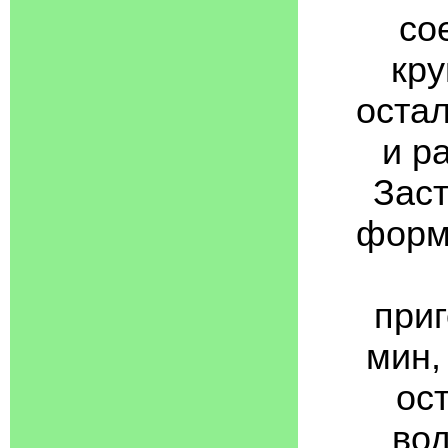
со
кру
остал
и р
Заст
форм
при
мин,
ос
вод