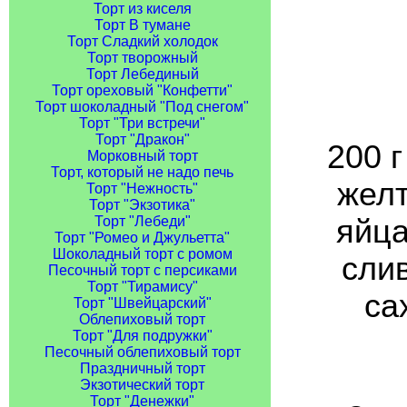
Торт из киселя
Торт В тумане
Торт Сладкий холодок
Торт творожный
Торт Лебединый
Торт ореховый "Конфетти"
Торт шоколадный "Под снегом"
Торт "Три встречи"
Торт "Дракон"
200 г
Морковный торт
Торт, который не надо печь
желт
Торт "Нежность"
Торт "Экзотика"
яйца
Торт "Лебеди"
Торт "Ромео и Джульетта"
Шоколадный торт с ромом
сли
Песочный торт с персиками
Торт "Тирамису"
са
Торт "Швейцарский"
Облепиховый торт
Торт "Для подружки"
Песочный облепиховый торт
Праздничный торт
Экзотический торт
Торт "Денежки"