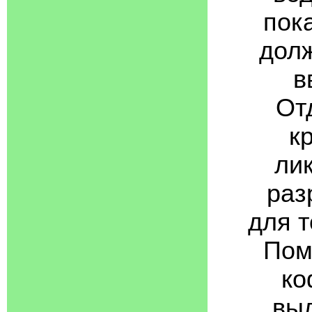
пока
долж
в
От
к
ли
раз
для 
Пом
ко
выл