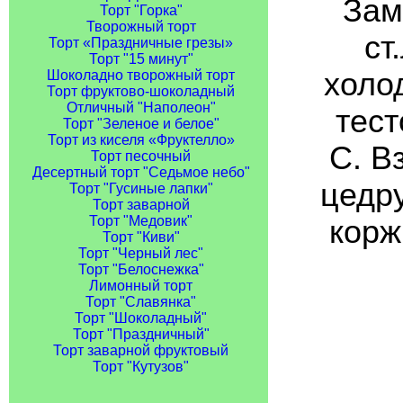
Зам
Торт "Горка"
Творожный торт
ст
Торт «Праздничные грезы»
Торт "15 минут"
холо
Шоколадно творожный торт
Торт фруктово-шоколадный
Отличный "Наполеон"
тест
Торт "Зеленое и белое"
Торт из киселя «Фруктелло»
С. В
Торт песочный
Десертный торт "Седьмое небо"
цедру
Торт "Гусиные лапки"
Торт заварной
Торт "Медовик"
корж
Торт "Киви"
Торт "Черный лес"
Торт "Белоснежка"
Лимонный торт
Торт "Славянка"
Торт "Шоколадный"
Торт "Праздничный"
Торт заварной фруктовый
Торт "Кутузов"