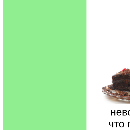
нев
что 