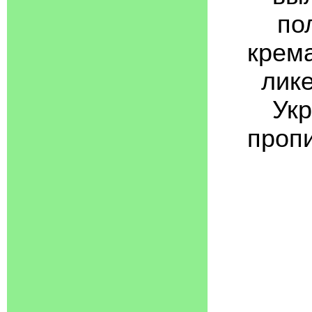
по
крем
лик
Укр
пропи