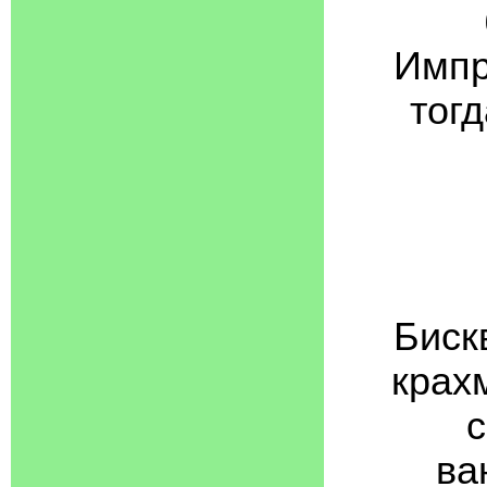
Импр
тог
Бискв
крахм
с
ва