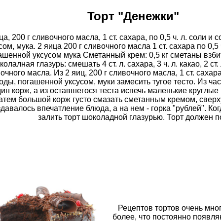
Торт "Денежки"
ца, 200 г сливочного масла, 1 ст. сахара, по 0,5 ч. л. соли и
сом, мука. 2 яица 200 г сливочного масла 1 ст. сахара по 0,5 
ашенной уксусом мука Сметанный крем: 0,5 кг сметаны взбить
олалная глазурь: смешать 4 ст. л. сахара, 3 ч. л. какао, 2 ст.
очного масла. Из 2 яиц, 200 г сливочного масла, 1 ст. сахара,
соды, погашенной уксусом, муки замесить тугое тесто. Из час
ин корж, а из оставшегося теста испечь маленькие круглые
атем большой корж густо смазать сметанным кремом, свер
здавалось впечатление блюда, а на нем - горка "рублей". Ко
залить торт шоколадной глазурью. Торт должен п
Рецептов тортов очень мног
более, что постоянно появля