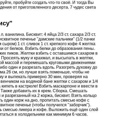
йте, пробуйте создать что-то своё. И тогда Вы
дения от приготовленного десерта.
7 чудес света
ису"
. л. ванилина. Бисквит: 4 яйца 2/3 ст. сахара 2/3 ст.
 бисквитное печенье "дамские пальчики" (1/2 пачки
сыром) 1 ст. сливок 1 ст. крепкого кофе 4 желтка
тки от белков. Взбить белки до образования пены.
гких пиков. Желтки взбить с оставшимся сахаром в
. Просеять муку и крахмал, и высыпать в желтки,
овой массой и перемешать круговыми движениями
ибо один и разрезать вдоль. Разогреть духовку до
ма 26 см, но лучше взять поменьше, чтобы не
му и выпекать примерно 30 мин, проверяя на
ь венчиком на водяной бане желтки с сахаром и 1/4
а кипеть в кастрюле! Взбить маскарпоне и ввести в
. Также добавить их в крем. Сборка. Смешать
и разрезанный на 2 коржа, бисквит. Взять кольцо
ь один корж на дно, пропитать смесью кофе с
витное печенье (чтобы получился "заборчик").
ь смесью ликера и кофе. Выложить ещё один слой
итаться в холодильнике как минимум 6 часов.