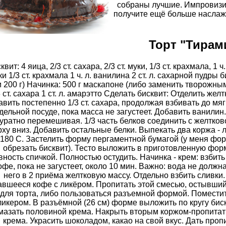
собраны лучшие. Импровизиру
получите ещё больше наслаж
Торт "Тирам
квит: 4 яица, 2/3 ст. сахара, 2/3 ст. муки, 1/3 ст. крахмала, 1 ч
ки 1/3 ст. крахмала 1 ч. л. ванилина 2 ст. л. сахарной пудры
 200 г) Начинка: 500 г маскапоне (либо заменить творожным 
3 ст. сахара 1 ст. л. амарэтто Сделать бисквит: Отделить жел
вить постепенно 1/3 ст. сахара, продолжая взбивать до мя
дельной посуде, пока масса не загустеет. Добавить ванилин
куратно перемешивая. 1/3 часть белков соединить с желтк
рху вниз. Добавить остальные белки. Выпекать два коржа - л
180 С. Застелить форму пергаментной бумагой (у меня фор
обрезать бисквит). Тесто выложить в приготовленную фор
вность спичкой. Полностью остудить. Начинка - крем: взбит
кофе, пока не загустеет, около 10 мин. Важно: вода не должн
него в 2 приёма желтковую массу. Отдельно взбить сливки
авшееся кофе с ликёром. Пропитать этой смесью, остывший 
для торта, либо пользоваться разъемной формой. Поместит
ликером. В разъёмной (26 см) форме выложить по кругу биск
азать половиной крема. Накрыть вторым коржом-пропитат
крема. Украсить шоколадом, какао на свой вкус. Дать проп