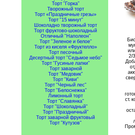
Торт "Горка"
Творожный торт
Торт «Праздничные грезы»
Торт "15 минут"
Шоколадно творожный торт
Торт фруктово-шоколадный
Отличный "Наполеон"
Бис
Торт "Зеленое и белое"
му
Торт из киселя «Фруктелло»
или
Торт песочный
2/
Десертный торт "Седьмое небо"
Доба
Торт "Гусиные лапки"
от
Торт заварной
ак
Торт "Медовик"
све
Торт "Киви"
Торт "Черный лес"
Торт "Белоснежка"
гото
Лимонный торт
ст. 
Торт "Славянка"
Торт "Шоколадный"
ост
Торт "Праздничный"
Торт заварной фруктовый
Торт "Кутузов"
Пром