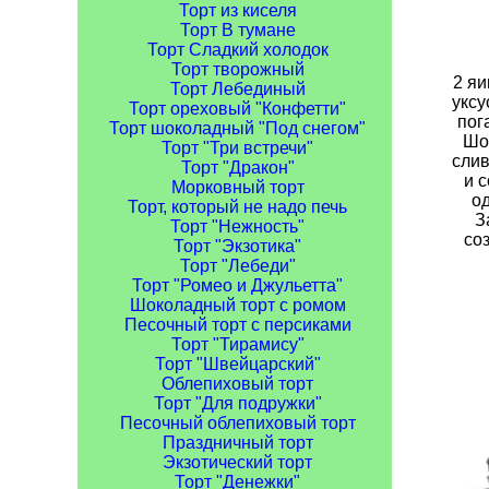
Торт из киселя
Торт В тумане
Торт Сладкий холодок
Торт творожный
2 яи
Торт Лебединый
уксу
Торт ореховый "Конфетти"
пог
Торт шоколадный "Под снегом"
Шок
Торт "Три встречи"
слив
Торт "Дракон"
и 
Морковный торт
од
Торт, который не надо печь
З
Торт "Нежность"
со
Торт "Экзотика"
Торт "Лебеди"
Торт "Ромео и Джульетта"
Шоколадный торт с ромом
Песочный торт с персиками
Торт "Тирамису"
Торт "Швейцарский"
Облепиховый торт
Торт "Для подружки"
Песочный облепиховый торт
Праздничный торт
Экзотический торт
Торт "Денежки"