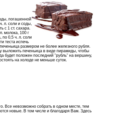
 соды, погашенной
ч. л. соли и соды,
 с 1 ст. сахара.
 л. молока, 100 г
 по 0,5 ч. л. соли
ти теста испечь
 печеньица размером не более железного рубля.
ху выложить печеньица в виде пирамиды, чтобы
гда будет положен последний "рубль" на вершину,
остоять на холоде не меньше суток.
о. Все невозможно собрать в одном месте, тем
ются новые. В том числе и благодаря Вам. Здесь