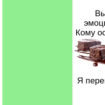
Вы
эмоц
Кому о
Я пере