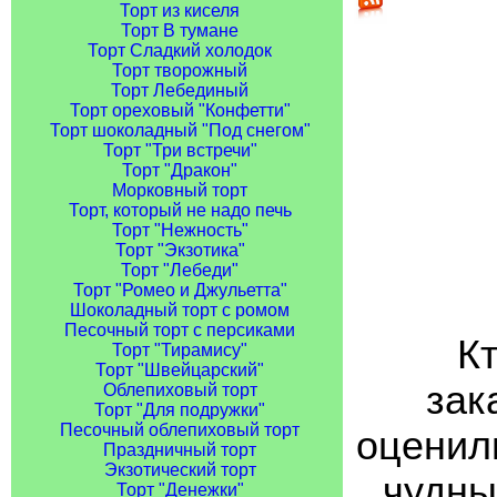
Торт из киселя
Торт В тумане
Торт Сладкий холодок
Торт творожный
Торт Лебединый
Торт ореховый "Конфетти"
Торт шоколадный "Под снегом"
Торт "Три встречи"
Торт "Дракон"
Морковный торт
Торт, который не надо печь
Торт "Нежность"
Торт "Экзотика"
Торт "Лебеди"
Торт "Ромео и Джульетта"
Шоколадный торт с ромом
Песочный торт с персиками
Кт
Торт "Тирамису"
Торт "Швейцарский"
зак
Облепиховый торт
Торт "Для подружки"
Песочный облепиховый торт
оценили
Праздничный торт
Экзотический торт
чудны
Торт "Денежки"