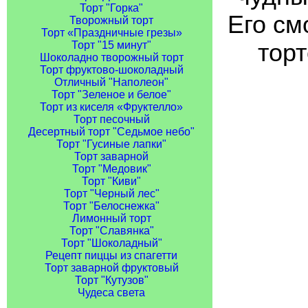
Торт "Горка"
Его см
Творожный торт
Торт «Праздничные грезы»
торт
Торт "15 минут"
Шоколадно творожный торт
Торт фруктово-шоколадный
Отличный "Наполеон"
Торт "Зеленое и белое"
Торт из киселя «Фруктелло»
Торт песочный
Десертный торт "Седьмое небо"
Торт "Гусиные лапки"
Торт заварной
Торт "Медовик"
Торт "Киви"
Торт "Черный лес"
Торт "Белоснежка"
Лимонный торт
Торт "Славянка"
Торт "Шоколадный"
Рецепт пиццы из спагетти
Торт заварной фруктовый
Торт "Кутузов"
Чудеса света