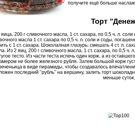
получите ещё больше наслаж
Торт "Денеж
 яица, 200 г сливочного масла, 1 ст. сахара, по 0,5 ч. л. сол
вочного масла 1 ст. сахара по 0,5 ч. л. соли и соды, погаш
ить с 1 ст. сахара. Шоколалная глазурь: смешать 4 ст. л. сахар
а. Из 2 яиц, 200 г сливочного масла, 1 ст. сахара, по 0,5 ч.
тугое тесто. Из части теста испечь один корж, а из оставше
змером не более железного рубля. Затем большой корж гус
печеньица в виде пирамиды, чтобы создавалось впечатление 
ложен последний "рубль" на вершину, залить торт шоколадн
меньше суток.