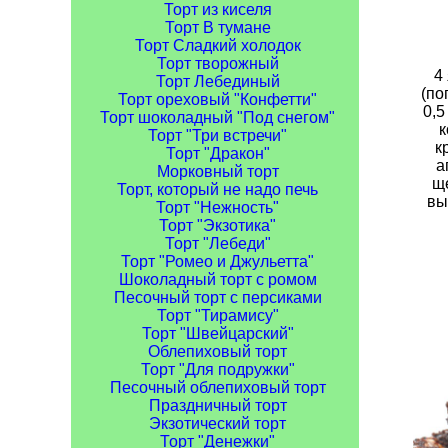
Торт из киселя
Торт В тумане
Торт Сладкий холодок
Торт творожный
4 
Торт Лебединый
(по
Торт ореховый "Конфетти"
0,5
Торт шоколадный "Под снегом"
к
Торт "Три встречи"
к
Торт "Дракон"
а
Морковный торт
ще
Торт, который не надо печь
вы
Торт "Нежность"
Торт "Экзотика"
Торт "Лебеди"
Торт "Ромео и Джульетта"
Шоколадный торт с ромом
Песочный торт с персиками
Торт "Тирамису"
Торт "Швейцарский"
Облепиховый торт
Торт "Для подружки"
Песочный облепиховый торт
Праздничный торт
Экзотический торт
Торт "Денежки"