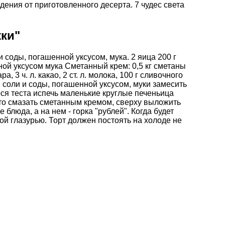
дения от приготовленного десерта.
7 чудес света
ки"
и и соды, погашенной уксусом, мука. 2 яица 200 г
енной уксусом мука Сметанный крем: 0,5 кг сметаны
а, 3 ч. л. какао, 2 ст. л. молока, 100 г сливочного
 л. соли и соды, погашенной уксусом, муки замесить
гося теста испечь маленькие круглые печеньица
то смазать сметанным кремом, сверху выложить
блюда, а на нем - горка "рублей". Когда будет
ой глазурью. Торт должен постоять на холоде не