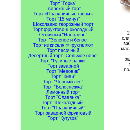
Торт "Горка"
Творожный торт
Торт «Праздничные грезы»
Торт "15 минут"
Шоколадно творожный торт
Торт фруктово-шоколадный
2
Отличный "Наполеон"
сли
Торт "Зеленое и белое"
взб
Торт из киселя «Фруктелло»
масл
Торт песочный
Десертный торт "Седьмое небо"
ра
Торт "Гусиные лапки"
Торт заварной
по
Торт "Медовик"
Торт "Киви"
Торт "Черный лес"
Торт "Белоснежка"
Лимонный торт
Торт "Славянка"
Торт "Шоколадный"
Торт "Праздничный"
Торт заварной фруктовый
Торт "Кутузов"