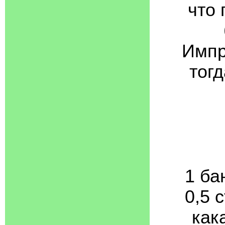
что 
Импр
тог
1 ба
0,5 с
кака