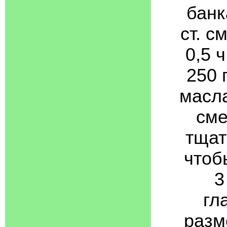
банк
ст. с
0,5 
250 
масла
сме
тщат
чтоб
3
гл
разм