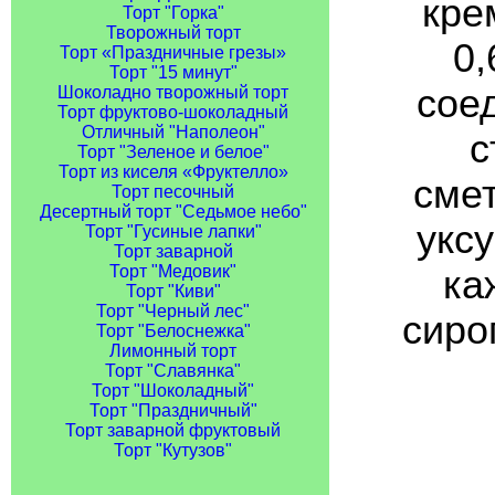
кре
Торт "Горка"
Творожный торт
0,
Торт «Праздничные грезы»
Торт "15 минут"
соед
Шоколадно творожный торт
Торт фруктово-шоколадный
Отличный "Наполеон"
с
Торт "Зеленое и белое"
Торт из киселя «Фруктелло»
смет
Торт песочный
Десертный торт "Седьмое небо"
уксу
Торт "Гусиные лапки"
Торт заварной
Торт "Медовик"
ка
Торт "Киви"
Торт "Черный лес"
сиро
Торт "Белоснежка"
Лимонный торт
Торт "Славянка"
Торт "Шоколадный"
Торт "Праздничный"
Торт заварной фруктовый
Торт "Кутузов"