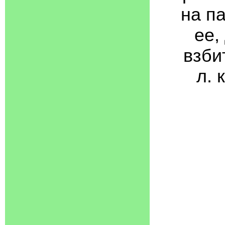
на па
ее,
взбит
л. 