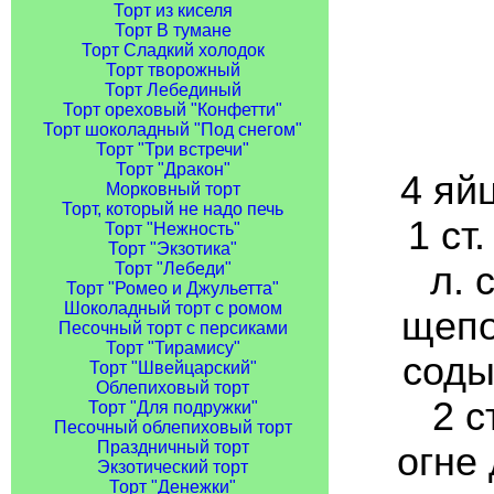
Торт из киселя
Торт В тумане
Торт Сладкий холодок
Торт творожный
Торт Лебединый
Торт ореховый "Конфетти"
Торт шоколадный "Под снегом"
Торт "Три встречи"
Торт "Дракон"
4 яйц
Морковный торт
Торт, который не надо печь
1 ст.
Торт "Нежность"
Торт "Экзотика"
л. 
Торт "Лебеди"
Торт "Ромео и Джульетта"
Шоколадный торт с ромом
щепот
Песочный торт с персиками
Торт "Тирамису"
соды
Торт "Швейцарский"
Облепиховый торт
2 с
Торт "Для подружки"
Песочный облепиховый торт
Праздничный торт
огне
Экзотический торт
Торт "Денежки"