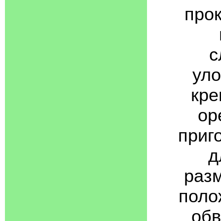
прок
с
уло
кре
ор
приг
д
разм
поло
обв