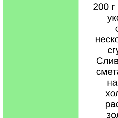
200 г
ук
неск
сг
Слив
смет
на
хо
ра
зо