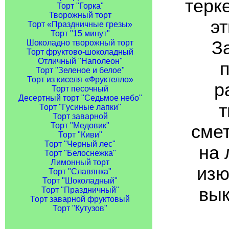
терк
Торт "Горка"
Творожный торт
эт
Торт «Праздничные грезы»
Торт "15 минут"
З
Шоколадно творожный торт
Торт фруктово-шоколадный
Отличный "Наполеон"
Торт "Зеленое и белое"
Торт из киселя «Фруктелло»
р
Торт песочный
Десертный торт "Седьмое небо"
т
Торт "Гусиные лапки"
Торт заварной
Торт "Медовик"
смет
Торт "Киви"
Торт "Черный лес"
на 
Торт "Белоснежка"
Лимонный торт
изю
Торт "Славянка"
Торт "Шоколадный"
вык
Торт "Праздничный"
Торт заварной фруктовый
Торт "Кутузов"