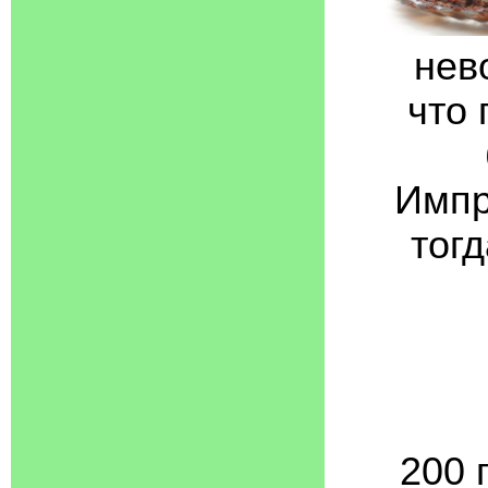
нев
что 
Импр
тог
200 