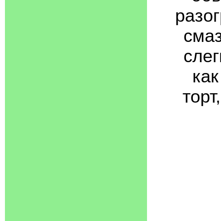
разог
сма
слег
как
торт