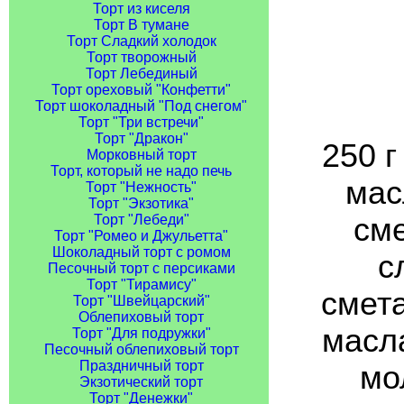
Торт из киселя
Торт В тумане
Торт Сладкий холодок
Торт творожный
Торт Лебединый
Торт ореховый "Конфетти"
Торт шоколадный "Под снегом"
Торт "Три встречи"
Торт "Дракон"
250 г
Морковный торт
Торт, который не надо печь
мас
Торт "Нежность"
Торт "Экзотика"
сме
Торт "Лебеди"
Торт "Ромео и Джульетта"
Шоколадный торт с ромом
с
Песочный торт с персиками
Торт "Тирамису"
смета
Торт "Швейцарский"
Облепиховый торт
масла
Торт "Для подружки"
Песочный облепиховый торт
Праздничный торт
мо
Экзотический торт
Торт "Денежки"