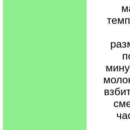
м
темп
раз
п
мину
молок
взби
сме
ча