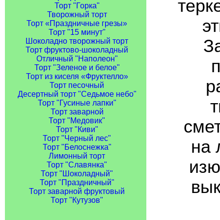
терк
Торт "Горка"
Творожный торт
эт
Торт «Праздничные грезы»
Торт "15 минут"
З
Шоколадно творожный торт
Торт фруктово-шоколадный
Отличный "Наполеон"
Торт "Зеленое и белое"
Торт из киселя «Фруктелло»
р
Торт песочный
Десертный торт "Седьмое небо"
т
Торт "Гусиные лапки"
Торт заварной
Торт "Медовик"
смет
Торт "Киви"
Торт "Черный лес"
на 
Торт "Белоснежка"
Лимонный торт
изю
Торт "Славянка"
Торт "Шоколадный"
вык
Торт "Праздничный"
Торт заварной фруктовый
Торт "Кутузов"