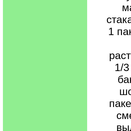
м
стак
1 па
раст
1/3
ба
шо
паке
см
вы