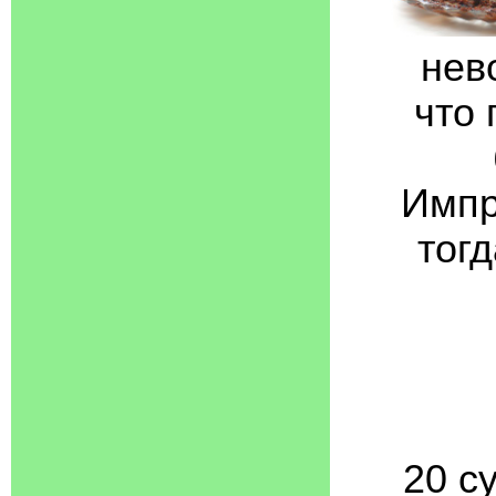
нев
что 
Импр
тог
20 с