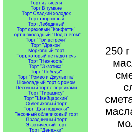
Торт из киселя
Торт В тумане
Торт Сладкий холодок
Торт творожный
Торт Лебединый
Торт ореховый "Конфетти"
Торт шоколадный "Под снегом"
Торт "Три встречи"
Торт "Дракон"
250 г
Морковный торт
Торт, который не надо печь
мас
Торт "Нежность"
Торт "Экзотика"
сме
Торт "Лебеди"
Торт "Ромео и Джульетта"
Шоколадный торт с ромом
с
Песочный торт с персиками
Торт "Тирамису"
смета
Торт "Швейцарский"
Облепиховый торт
масла
Торт "Для подружки"
Песочный облепиховый торт
Праздничный торт
мо
Экзотический торт
Торт "Денежки"