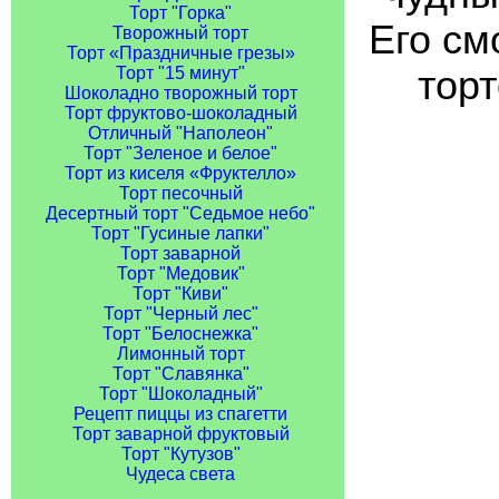
Торт "Горка"
Его см
Творожный торт
Торт «Праздничные грезы»
торт
Торт "15 минут"
Шоколадно творожный торт
Торт фруктово-шоколадный
Отличный "Наполеон"
Торт "Зеленое и белое"
Торт из киселя «Фруктелло»
Торт песочный
Десертный торт "Седьмое небо"
Торт "Гусиные лапки"
Торт заварной
Торт "Медовик"
Торт "Киви"
Торт "Черный лес"
Торт "Белоснежка"
Лимонный торт
Торт "Славянка"
Торт "Шоколадный"
Рецепт пиццы из спагетти
Торт заварной фруктовый
Торт "Кутузов"
Чудеса света