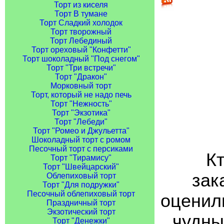
Торт из киселя
Торт В тумане
Торт Сладкий холодок
Торт творожный
Торт Лебединый
Торт ореховый "Конфетти"
Торт шоколадный "Под снегом"
Торт "Три встречи"
Торт "Дракон"
Морковный торт
Торт, который не надо печь
Торт "Нежность"
Торт "Экзотика"
Торт "Лебеди"
Торт "Ромео и Джульетта"
Шоколадный торт с ромом
Песочный торт с персиками
Кт
Торт "Тирамису"
Торт "Швейцарский"
зак
Облепиховый торт
Торт "Для подружки"
Песочный облепиховый торт
оценили
Праздничный торт
Экзотический торт
чудны
Торт "Денежки"