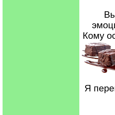
Вы
эмоц
Кому о
Я пере