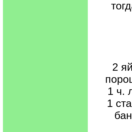
тог
2 яй
порош
1 ч. 
1 ст
бан