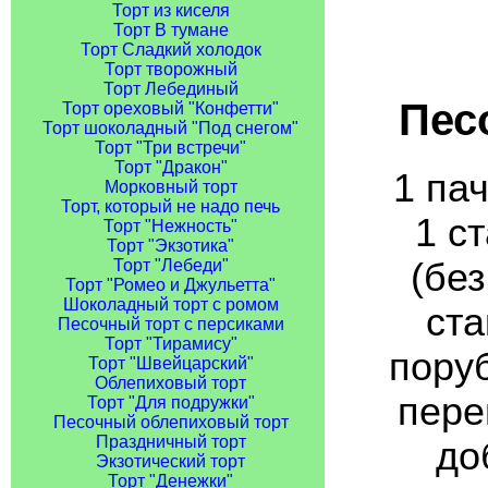
Торт из киселя
Торт В тумане
Торт Сладкий холодок
Торт творожный
Торт Лебединый
Пес
Торт ореховый "Конфетти"
Торт шоколадный "Под снегом"
Торт "Три встречи"
Торт "Дракон"
1 пач
Морковный торт
Торт, который не надо печь
1 с
Торт "Нежность"
Торт "Экзотика"
(без
Торт "Лебеди"
Торт "Ромео и Джульетта"
Шоколадный торт с ромом
ста
Песочный торт с персиками
Торт "Тирамису"
поруб
Торт "Швейцарский"
Облепиховый торт
пере
Торт "Для подружки"
Песочный облепиховый торт
Праздничный торт
до
Экзотический торт
Торт "Денежки"