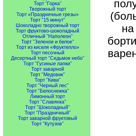
полу
Торт "Горка"
Творожный торт
(бол
Торт «Праздничные грезы»
Торт "15 минут"
на
Шоколадно творожный торт
Торт фруктово-шоколадный
Отличный "Наполеон"
борти
Торт "Зеленое и белое"
Торт из киселя «Фруктелло»
варен
Торт песочный
Десертный торт "Седьмое небо"
Торт "Гусиные лапки"
Торт заварной
Торт "Медовик"
Торт "Киви"
Торт "Черный лес"
Торт "Белоснежка"
Лимонный торт
Торт "Славянка"
Торт "Шоколадный"
Торт "Праздничный"
Торт заварной фруктовый
Торт "Кутузов"