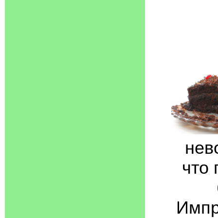
нев
что 
Импр