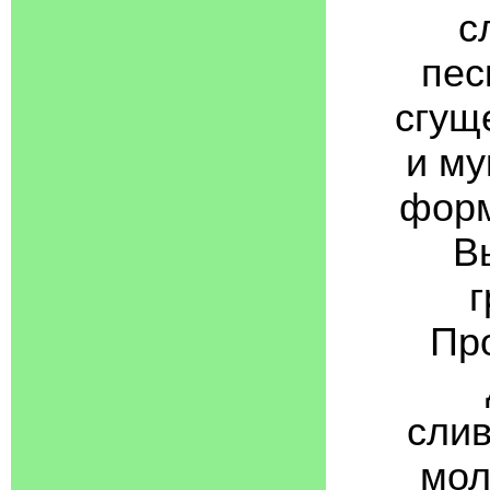
с
пес
сгуще
и му
форм
В
г
Пр
слив
мол