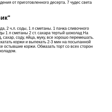
дения от приготовленного десерта.
7 чудес света
вик"
меда, 2 ч.л. соды, 1 л сметаны. 1 пачка сливочного
. соды 1 л сметаны 2 ст. сахара тертый шоколад На
 сахар, соду, яйца, муку, все хорошо перемешать.
скатать коржи и выпекать 2-3 мин на посыпанной
е остывшие коржи. Обмазать торт со всех сторон
коладом.