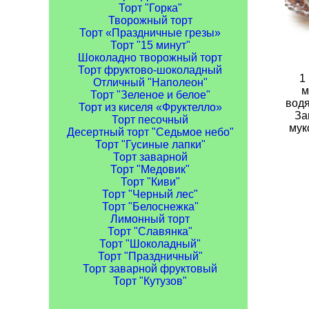
Торт "Горка"
Творожный торт
Торт «Праздничные грезы»
Торт "15 минут"
Шоколадно творожный торт
Торт фруктово-шоколадный
1 
Отличный "Наполеон"
м
Торт "Зеленое и белое"
водя
Торт из киселя «Фруктелло»
За
Торт песочный
мук
Десертный торт "Седьмое небо"
Торт "Гусиные лапки"
Торт заварной
Торт "Медовик"
Торт "Киви"
Торт "Черный лес"
Торт "Белоснежка"
Лимонный торт
Торт "Славянка"
Торт "Шоколадный"
Торт "Праздничный"
Торт заварной фруктовый
Торт "Кутузов"