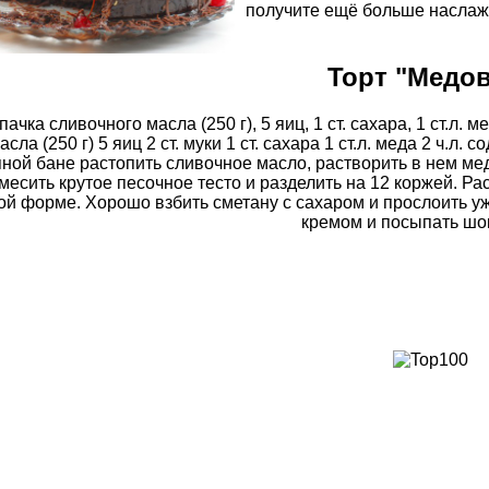
получите ещё больше наслаж
Торт "Медо
пачка сливочного масла (250 г), 5 яиц, 1 ст. сахара, 1 ст.л. 
асла (250 г) 5 яиц 2 ст. муки 1 ст. сахара 1 ст.л. меда 2 ч.л
ной бане растопить сливочное масло, растворить в нем мед,
месить крутое песочное тесто и разделить на 12 коржей. Ра
ой форме. Хорошо взбить сметану с сахаром и прослоить уж
кремом и посыпать шо