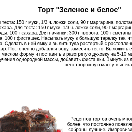
Торт "Зеленое и белое"
 теста: 150 г муки, 1/3 ч. ложки соли, 90 г маргарина, полста
ахара. Для теста: 150 г муки, 1/3 ч. ложки соли, 90 г маргари
ды, 100 г сахара. Для начинки: 300 г творога, 100 г сметаны,
а, 100 г фисташек. Насыпать муку в большую тарелку так, 
а. Сделать в ней ямку и вылить туда растертый с растопл
хар. Постепенно добавляя воду, замесить тесто. Выложить 
маслом форму и поставить в разогретую духовку на 5-10 ми
учения однородной массы, добавить фисташки. Вынуть из д
него творожную массу, выпека
Рецептов тортов очень мног
более, что постоянно появля
собраны лучшие. Импровизиру