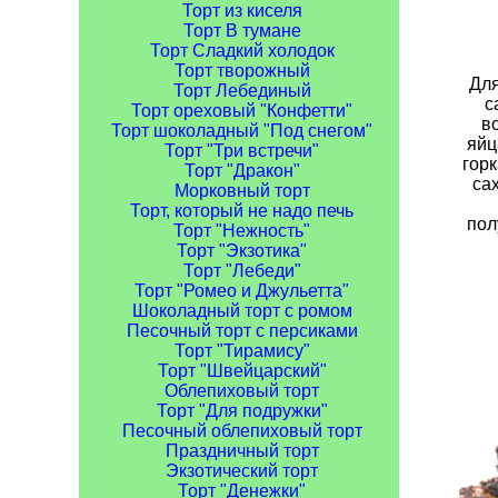
Торт из киселя
Торт В тумане
Торт Сладкий холодок
Торт творожный
Для
Торт Лебединый
с
Торт ореховый "Конфетти"
во
Торт шоколадный "Под снегом"
яйц
Торт "Три встречи"
горк
Торт "Дракон"
са
Морковный торт
Торт, который не надо печь
пол
Торт "Нежность"
Торт "Экзотика"
Торт "Лебеди"
Торт "Ромео и Джульетта"
Шоколадный торт с ромом
Песочный торт с персиками
Торт "Тирамису"
Торт "Швейцарский"
Облепиховый торт
Торт "Для подружки"
Песочный облепиховый торт
Праздничный торт
Экзотический торт
Торт "Денежки"