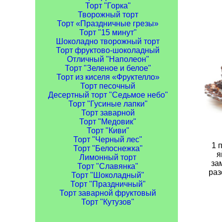
Торт "Горка"
Творожный торт
Торт «Праздничные грезы»
Торт "15 минут"
Шоколадно творожный торт
Торт фруктово-шоколадный
Отличный "Наполеон"
Торт "Зеленое и белое"
Торт из киселя «Фруктелло»
Торт песочный
Десертный торт "Седьмое небо"
Торт "Гусиные лапки"
Торт заварной
Торт "Медовик"
Торт "Киви"
Торт "Черный лес"
1 
Торт "Белоснежка"
я
Лимонный торт
за
Торт "Славянка"
раз
Торт "Шоколадный"
Торт "Праздничный"
Торт заварной фруктовый
Торт "Кутузов"