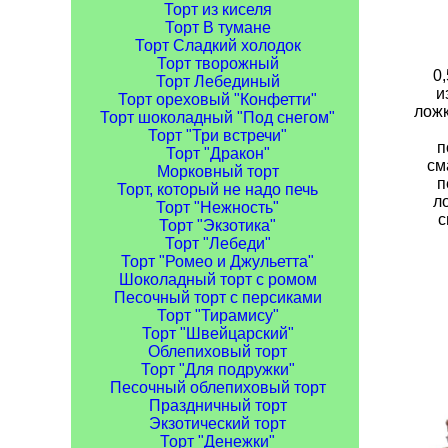
Торт из киселя
Торт В тумане
Торт Сладкий холодок
Торт творожный
0,
Торт Лебединый
и
Торт ореховый "Конфетти"
ложк
Торт шоколадный "Под снегом"
Торт "Три встречи"
п
Торт "Дракон"
см
Морковный торт
п
Торт, который не надо печь
л
Торт "Нежность"
с
Торт "Экзотика"
Торт "Лебеди"
Торт "Ромео и Джульетта"
Шоколадный торт с ромом
Песочный торт с персиками
Торт "Тирамису"
Торт "Швейцарский"
Облепиховый торт
Торт "Для подружки"
Песочный облепиховый торт
Праздничный торт
Экзотический торт
Торт "Денежки"