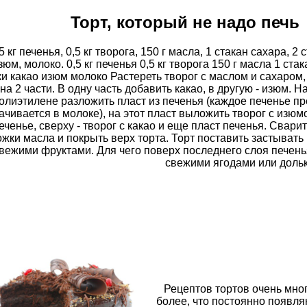
Торт, который не надо печь
5 кг печенья, 0,5 кг творога, 150 г масла, 1 стакан сахара, 2 с
зюм, молоко. 0,5 кг печенья 0,5 кг творога 150 г масла 1 стак
и какао изюм молоко Растереть творог с маслом и сахаром,
на 2 части. В одну часть добавить какао, в другую - изюм. Н
олиэтилене разложить пласт из печенья (каждое печенье п
ачивается в молоке), на этот пласт выложить творог с изюм
еченье, сверху - творог с какао и еще пласт печенья. Сварить
ожки масла и покрыть верх торта. Торт поставить застывать 
вежими фруктами. Для чего поверх последнего слоя печень
свежими ягодами или доль
Рецептов тортов очень мног
более, что постоянно появля