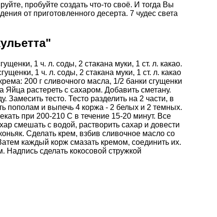
йте, пробуйте создать что-то своё. И тогда Вы
дения от приготовленного десерта.
7 чудес света
ульетта"
ущенки, 1 ч. л. соды, 2 стакана муки, 1 ст. л. какао.
ущенки, 1 ч. л. соды, 2 стакана муки, 1 ст. л. какао
 крема: 200 г сливочного масла, 1/2 банки сгущенки
а Яйца растереть с сахаром. Добавить сметану.
. Замесить тесто. Тесто разделить на 2 части, в
ть пополам и выпечь 4 коржа - 2 белых и 2 темных.
ать при 200-210 С в течение 15-20 минут. Все
ахар смешать с водой, растворить сахар и довести
коньяк. Сделать крем, взбив сливочное масло со
Затем каждый корж смазать кремом, соединить их.
м. Надпись сделать кокосовой стружкой