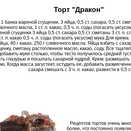
Торт "Дракон"
1 банка вареной сгущенки, 3 яйца, 0,5 ст. сахара, 0,5 ст. смет
вочного масла, 1 ст. л. какао, 0,5 ч. л. соды (погасить уксусо
еной сгущенки 3 яйца 0,5 ст. сахара 0,5 ст. сметаны 3 ст. л.
ст. л. какао 0,5 ч. л. соды (погасить уксусом) мука Для крема:
йца, 40 г какао, 250 г сливочного масла. Яйца взбить с сах
щенку, сметану, растопленное масло, какао, соду. Все тщат
добавить муки столько, чтобы тесто получилось средней гус
ть глазурью и посыпать сахарной пудрой. Крем: размешать 
ю. Когда масса загустеет, остудить ее, добавить размягченно
сахара смешать с 3 ч. л. какао, развести в 0,5 
Рецептов тортов очень мног
более, что постоянно появля