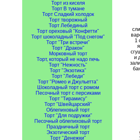
Торт из киселя
Торт В тумане
Торт Сладкий холодок
Торт творожный
Торт Лебединый
сли
Торт ореховый "Конфетти"
вар
Торт шоколадный "Под снегом"
1 
Торт "Три встречи"
я
Торт "Дракон"
сгу
Морковный торт
и 
Торт, который не надо печь
зали
Торт "Нежность"
бан
Торт "Экзотика"
Торт "Лебеди"
Торт "Ромео и Джульетта"
Шоколадный торт с ромом
Песочный торт с персиками
Торт "Тирамису"
Торт "Швейцарский"
Облепиховый торт
Торт "Для подружки"
Песочный облепиховый торт
Праздничный торт
Экзотический торт
Торт "Денежки"