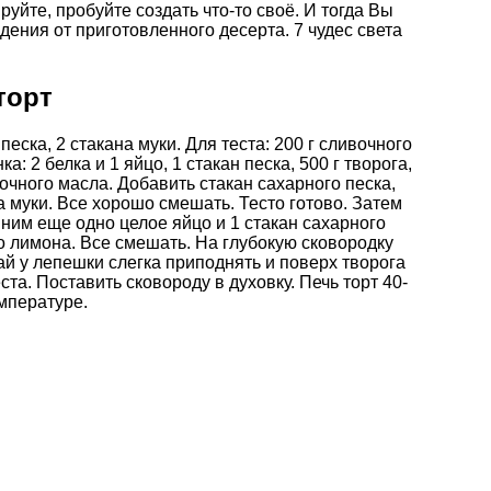
йте, пробуйте создать что-то своё. И тогда Вы
дения от приготовленного десерта.
7 чудес света
торт
песка, 2 стакана муки. Для теста: 200 г сливочного
а: 2 белка и 1 яйцо, 1 стакан песка, 500 г творога,
очного масла. Добавить стакан сахарного песка,
а муки. Все хорошо смешать. Тесто готово. Затем
к ним еще одно целое яйцо и 1 стакан сахарного
го лимона. Все смешать. На глубокую сковородку
рай у лепешки слегка приподнять и поверх творога
та. Поставить сковороду в духовку. Печь торт 40-
мпературе.