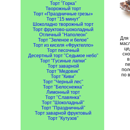
Торт "Горка"
Творожный торт
Торт «Праздничные грезы»
Торт "15 минут"
Шоколадно творожный торт
Торт фруктово-шоколадный
Отличный "Наполеон"
Для 
Торт "Зеленое и белое"
масл
Торт из киселя «Фруктелло»
це
Торт песочный
сно
Десертный торт "Седьмое небо"
в
Торт "Гусиные лапки"
пе
Торт заварной
пол
Торт "Медовик"
по 
Торт "Киви"
Торт "Черный лес"
Торт "Белоснежка"
Лимонный торт
Торт "Славянка"
Торт "Шоколадный"
Торт "Праздничный"
Торт заварной фруктовый
Торт "Кутузов"