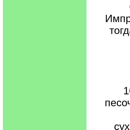
Импр
тог
1
песоч
сух