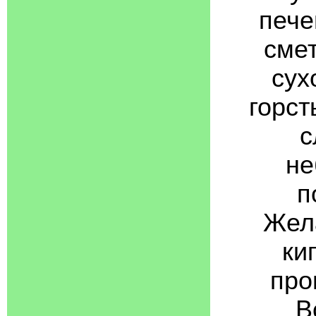
пече
смет
сух
горст
с
не
п
Жела
ки
про
В