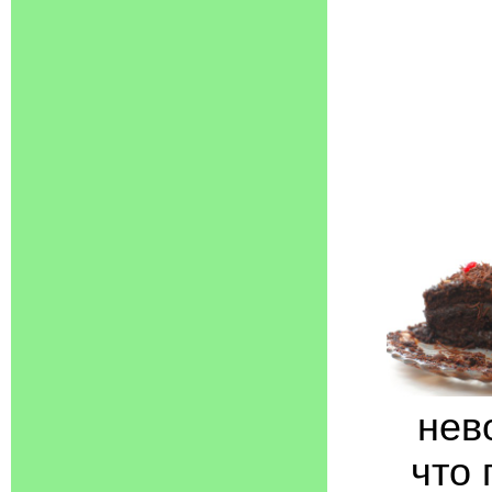
нев
что 