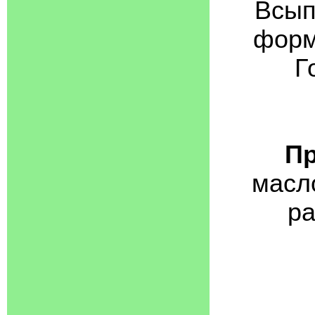
Всып
форм
Г
Пр
масло
ра