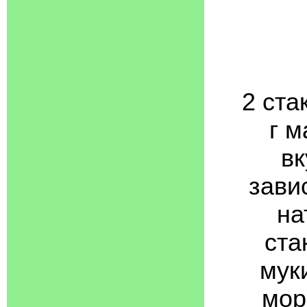
2 ста
г м
вк
зави
на
ста
муки
мор