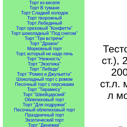
Торт из киселя
Торт В тумане
Торт Сладкий холодок
Торт творожный
Торт Лебединый
Торт ореховый "Конфетти"
Торт шоколадный "Под снегом"
Торт "Три встречи"
Торт "Дракон"
Тесто
Морковный торт
Торт, который не надо печь
ст.),
Торт "Нежность"
Торт "Экзотика"
200
Торт "Лебеди"
Торт "Ромео и Джульетта"
Шоколадный торт с ромом
ст.л.
Песочный торт с персиками
Торт "Тирамису"
л мо
Торт "Швейцарский"
Облепиховый торт
Торт "Для подружки"
Песочный облепиховый торт
Праздничный торт
Экзотический торт
Торт "Денежки"