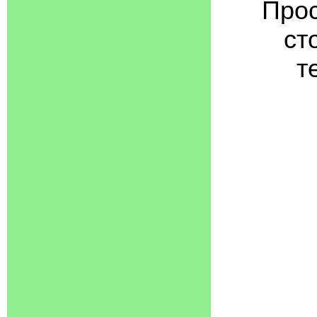
Прос
ст
т