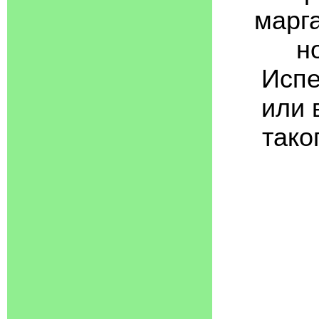
марга
н
Испе
или 
тако