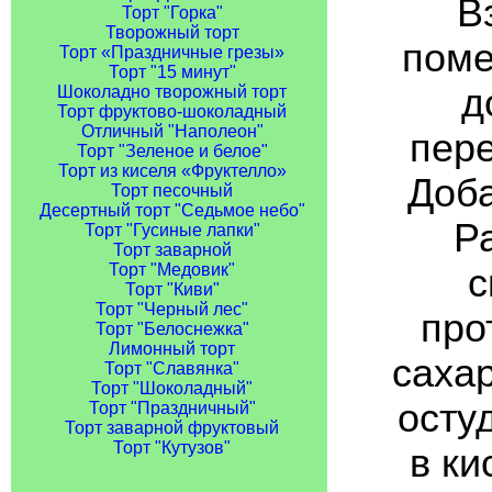
В
Торт "Горка"
Творожный торт
поме
Торт «Праздничные грезы»
Торт "15 минут"
д
Шоколадно творожный торт
Торт фруктово-шоколадный
Отличный "Наполеон"
пере
Торт "Зеленое и белое"
Торт из киселя «Фруктелло»
Доба
Торт песочный
Десертный торт "Седьмое небо"
Р
Торт "Гусиные лапки"
Торт заварной
Торт "Медовик"
с
Торт "Киви"
Торт "Черный лес"
про
Торт "Белоснежка"
Лимонный торт
саха
Торт "Славянка"
Торт "Шоколадный"
осту
Торт "Праздничный"
Торт заварной фруктовый
Торт "Кутузов"
в ки