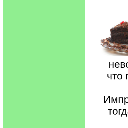
нев
что 
Импр
тог